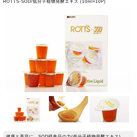
ROTTS-SOD/低分子植物発酵エキス (10ml×10P)
健康と美容に、SOD様食品の力(低分子植物発酵エキス)